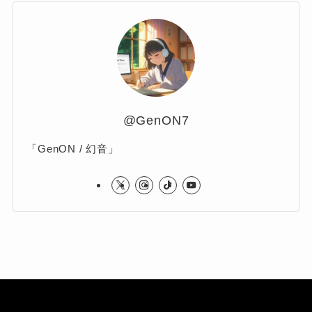
@GenON7
「GenON / 幻音」