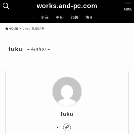
works.and-pc.com
MENU
夢音
幸音
幻想
快音
HOME
fukuの執筆記事
fuku
– Author –
fuku